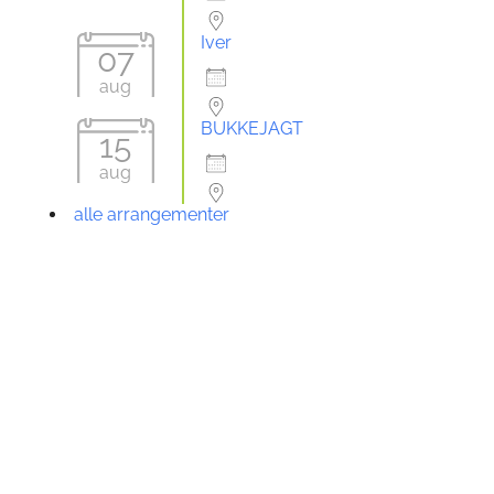
Iver
07
7aug26
aug
BUKKEJAGT
15
15aug26
aug
alle arrangementer
Seneste emner
3. arbejdsweekend 2026
2 uger, 1 dag siden
Trikintest SVA
3 uger, 1 dag siden
Bukkejagt Augist 2026
3 uger, 2 dage siden
remme