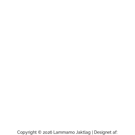
1 måned siden
havetraktor
1 måned siden
Seneste svar
Trikintest SVA
3 uger, 1 dag siden
remme
1 måned siden
remme
1 måned siden
remme
1 måned siden
havetraktor
1 måned siden
Copyright © 2026 Lammamo Jaktlag | Designet af: