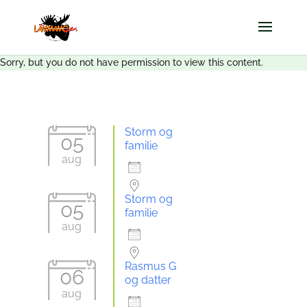
Sorry, but you do not have permission to view this content.
Arrangementer
Fora
Storm og
Privaten
05
familie
aug
5aug26
Storm og
05
familie
aug
5aug26
Rasmus G
06
og datter
aug
6aug26