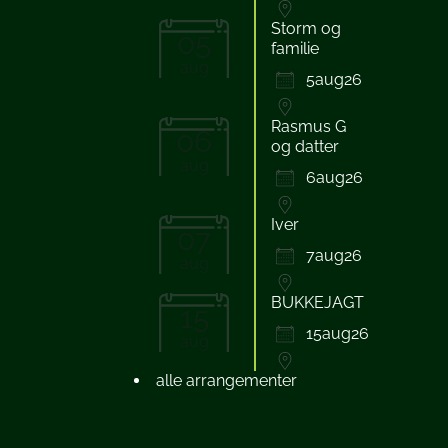
Storm og
05
familie
aug
5aug26
Rasmus G
06
og datter
aug
6aug26
Iver
07
7aug26
aug
BUKKEJAGT
15
15aug26
aug
alle arrangementer