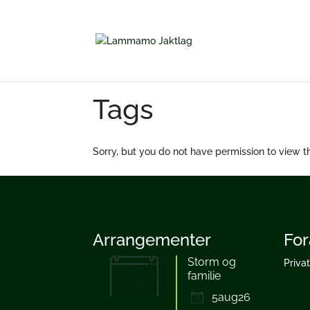
Tags
Sorry, but you do not have permission to view th
Arrangementer
For
Storm og
Priva
05
familie
aug
5aug26