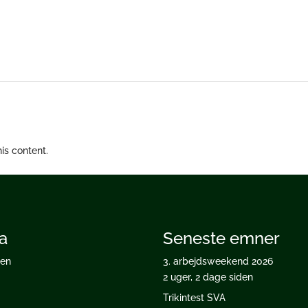
is content.
a
Seneste emner
ten
3. arbejdsweekend 2026
2 uger, 2 dage siden
Trikintest SVA