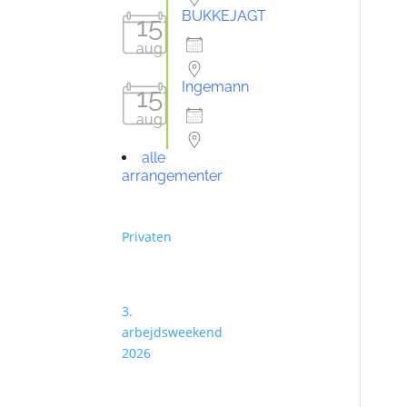
BUKKEJAGT
15
15aug26
aug
Ingemann
15
15aug26
aug
alle
arrangementer
Fora
Privaten
Seneste
emner
3.
arbejdsweekend
2026
2 uger,
3 dage