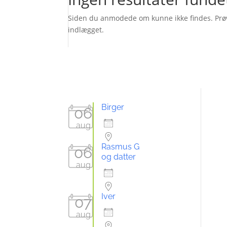
Siden du anmodede om kunne ikke findes. Prøv a
indlægget.
Arrangementer
Birger
06
6aug26
aug
Rasmus G
06
og datter
aug
6aug26
Iver
07
7aug26
aug