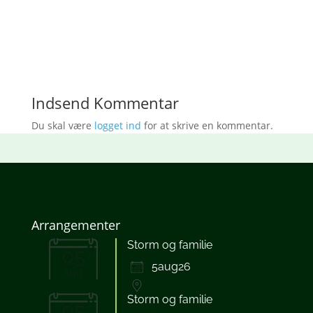
Download ICS
Google Kalender
iCalendar
Office 365
Outlook Live
Indsend Kommentar
Du skal være
logget ind
for at skrive en kommentar.
Arrangementer
Storm og familie
05
5aug26
aug
Storm og familie
05