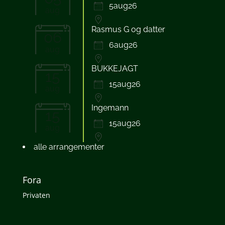
5aug26
aug
Rasmus G og datter
06
6aug26
aug
BUKKEJAGT
15
15aug26
aug
Ingemann
15
15aug26
aug
alle arrangementer
Fora
Privaten