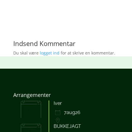
Download ICS
Google Kalender
iCalendar
Office 365
Outlook Live
Indsend Kommentar
Du skal være
logget ind
for at skrive en kommentar.
Arrangementer
Iver
07
7aug26
aug
BUKKEJAGT
15