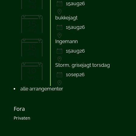
15aug26
aug
bukkejagt
15
15aug26
aug
Ingemann
15
15aug26
aug
Storm, grisejagt torsdag
10
10sep26
sep
alle arrangementer
Fora
Privaten