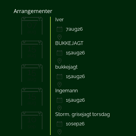
Arrangementer
Iver
07
7aug26
aug
BUKKEJAGT
15
15aug26
aug
bukkejagt
15
15aug26
aug
Ingemann
15
15aug26
aug
Storm, grisejagt torsdag
10
10sep26
sep