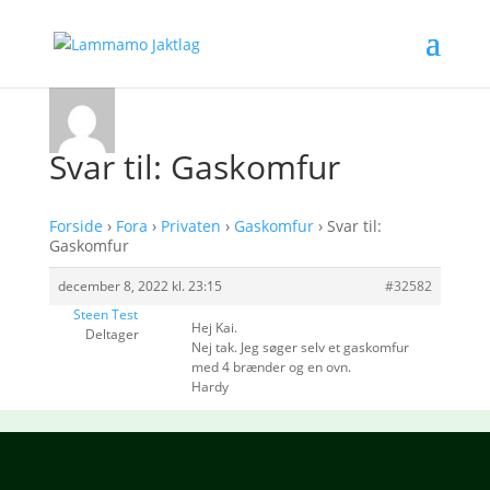
Svar til: Gaskomfur
Forside
›
Fora
›
Privaten
›
Gaskomfur
›
Svar til:
Gaskomfur
december 8, 2022 kl. 23:15
#32582
Steen Test
Hej Kai.
Deltager
Nej tak. Jeg søger selv et gaskomfur
med 4 brænder og en ovn.
Hardy