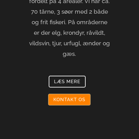
fordelt på 4 arealer. Vi har ca.
70 tårne, 3 søer med 2 både
og frit fiskeri. På områderne
er der elg, krondyr, råvildt,
vildsvin, tjur, urfugl, ænder og
gæs.
LÆS MERE
KONTAKT OS