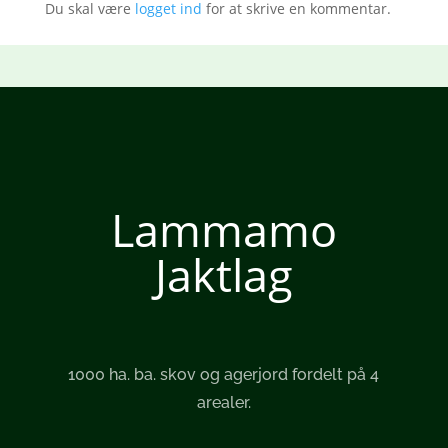
Du skal være
logget ind
for at skrive en kommentar.
Lammamo
Jaktlag
1000 ha. ba. skov og agerjord fordelt på 4
arealer.