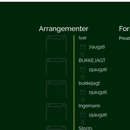
Arrangementer
For
Iver
Priva
07
7aug26
aug
BUKKEJAGT
15
15aug26
aug
bukkejagt
15
15aug26
aug
Ingemann
15
15aug26
aug
Storm,