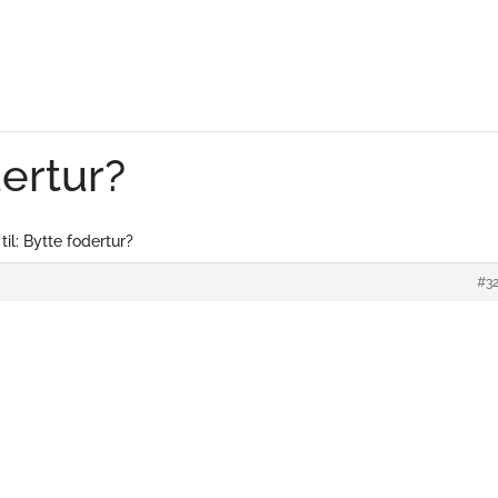
dertur?
til: Bytte fodertur?
#3