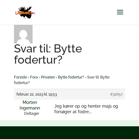
Svar til: Bytte
fodertur?
Forside
›
Fora
›
Privaten
›
Bytte fodertur?
›
Svar til: Bytte
fodertur?
februar 22, 2023 kl. 19:53
#32657
Morten
Jeg kører op og henter majs og
Ingemann
forsøger at fodre….
Deltager