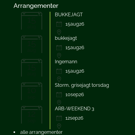
Arrangementer
BUKKEJAGT
15
15aug26
aug
bukkejagt
15
15aug26
aug
Ingemann
15
15aug26
aug
Storm, grisejagt torsdag
10
10sep26
sep
ARB-WEEKEND 3
12
12sep26
sep
alle arrangementer