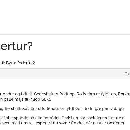
dertur?
til: Bytte fodertur?
#3
rtønder og lidt til. Gødeshult er fyldt op, Rolfs tårn er fyldt op, Rørsh
en palle majs til (5400 SEK).
g Rørshult. Så alle fodertønder er fyldt op i de forgangne 7 dage.
e i alle spande på alle områder. Christian har sanktioneret at de 2
ene må fjernes. Jesper vil du sørge for det, når nu alle tønder er