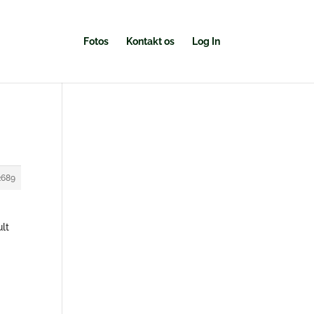
Fotos
Kontakt os
Log In
2689
ult