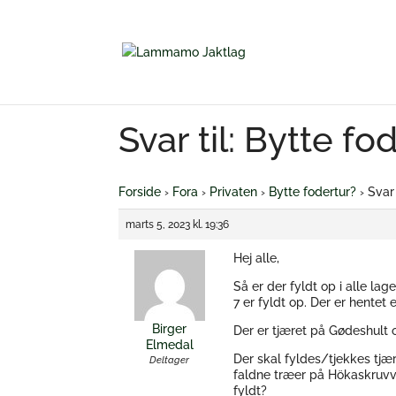
Svar til: Bytte fo
Forside
›
Fora
›
Privaten
›
Bytte fodertur?
›
Svar 
marts 5, 2023 kl. 19:36
Hej alle,
Så er der fyldt op i alle lage
7 er fyldt op. Der er hentet 
Birger
Der er tjæret på Gødeshult o
Elmedal
Der skal fyldes/tjekkes tjær
Deltager
faldne træer på Hökaskruvvej
fyldt?