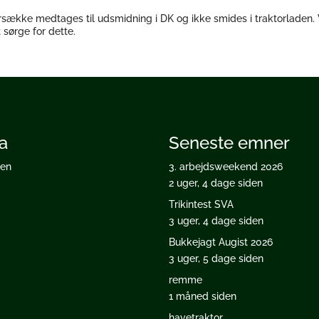
dersække medtages til udsmidning i DK og ikke smides i traktorladen. 
 sørge for dette.
a
Seneste emner
ten
3. arbejdsweekend 2026
2 uger, 4 dage siden
Trikintest SVA
3 uger, 4 dage siden
Bukkejagt Augist 2026
3 uger, 5 dage siden
remme
1 måned siden
havetraktor