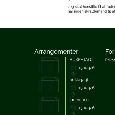
Jeg skal henstille til at fo
har ingen skraldemand til at
Arrangementer
For
BUKKEJAGT
Priva
15
15aug26
aug
bukkejagt
15
15aug26
aug
Ingemann
15
15aug26
aug