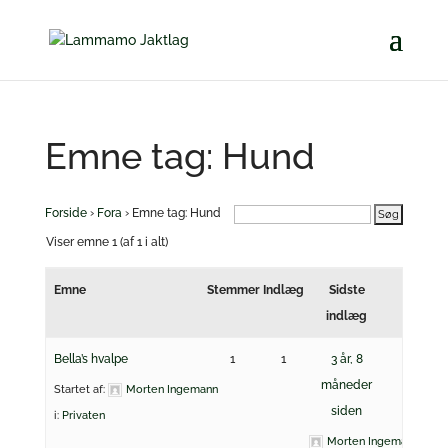
Emne tag: Hund
Forside
›
Fora
›
Emne tag: Hund
Viser emne 1 (af 1 i alt)
Emne
Stemmer
Indlæg
Sidste
indlæg
Bella’s hvalpe
1
1
3 år, 8
måneder
Startet af:
Morten Ingemann
siden
i:
Privaten
Morten Ingemann