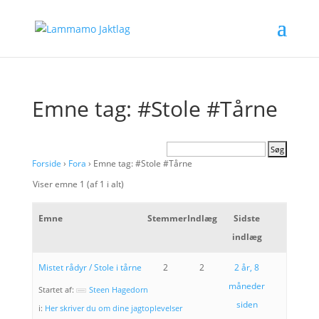
Emne tag: #Stole #Tårne
Forside
›
Fora
›
Emne tag: #Stole #Tårne
Viser emne 1 (af 1 i alt)
Emne
Stemmer
Indlæg
Sidste
indlæg
Mistet rådyr / Stole i tårne
2
2
2 år, 8
måneder
Startet af:
Steen Hagedorn
siden
i:
Her skriver du om dine jagtoplevelser