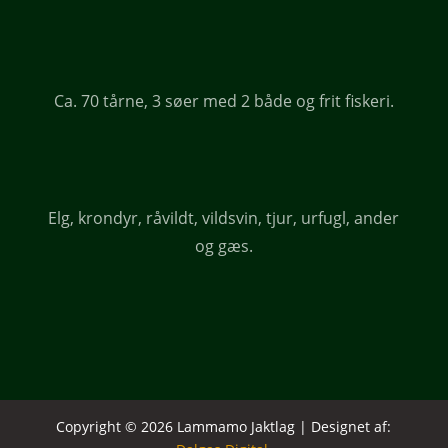
Ca. 70 tårne, 3 søer med 2 både og frit fiskeri.
Elg, krondyr, råvildt, vildsvin, tjur, urfugl, ander
og gæs.
Copyright © 2026 Lammamo Jaktlag | Designet af: