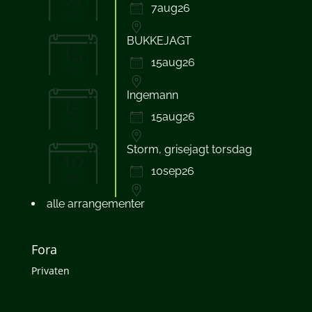
7aug26
aug
BUKKEJAGT
15
15aug26
aug
Ingemann
15
15aug26
aug
Storm, grisejagt torsdag
10
10sep26
sep
alle arrangementer
Fora
Privaten