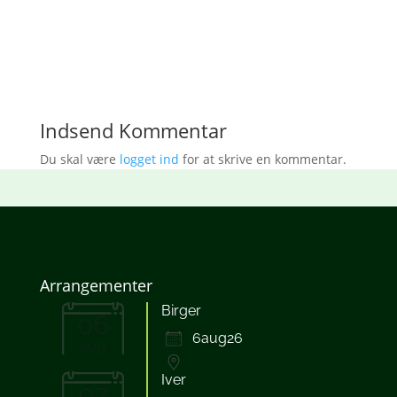
Download ICS
Google Kalender
iCalendar
Office 365
Outlook Live
Indsend Kommentar
Du skal være
logget ind
for at skrive en kommentar.
Arrangementer
Birger
06
6aug26
aug
Iver
07