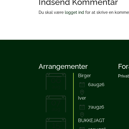
Indsend Kommentar
Du skal være
logget ind
for at skrive en komme
Arrangementer
For
Birger
Priva
06
6aug26
aug
Iver
07
7aug26
aug
BUKKEJAGT
15