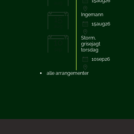
15aug26
aug
Ingemann
15
15aug26
aug
Storm,
10
grisejagt
sep
torsdag
10sep26
alle arrangementer