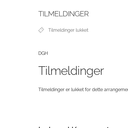
Download ICS
Google Kalender
iCalendar
Office 365
Outlook Li
TILMELDINGER
Tilmeldinger lukket
DGH
Tilmeldinger
Tilmeldinger er lukket for dette arrangeme