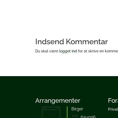
Download ICS
Google Kalender
iCalendar
Office 365
Outlook Li
Indsend Kommentar
Du skal være
logget ind
for at skrive en komme
Arrangementer
For
Birger
Priva
06
6aug26