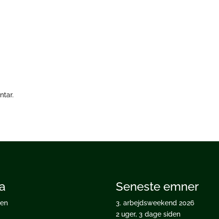
ve
ntar.
a
Seneste emner
ten
3. arbejdsweekend 2026
2 uger, 3 dage siden