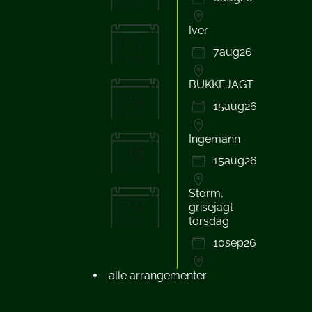
aug
Iver
07
7aug26
aug
BUKKEJAGT
15
15aug26
aug
Ingemann
15
15aug26
aug
Storm,
10
grisejagt
sep
torsdag
10sep26
alle arrangementer