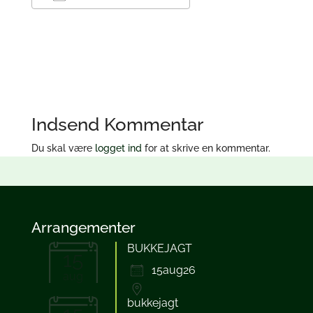
Download ICS
Google Kalender
iCalendar
Office 365
Outlook Live
Indsend Kommentar
Du skal være
logget ind
for at skrive en kommentar.
Arrangementer
BUKKEJAGT
15
15aug26
aug
bukkejagt