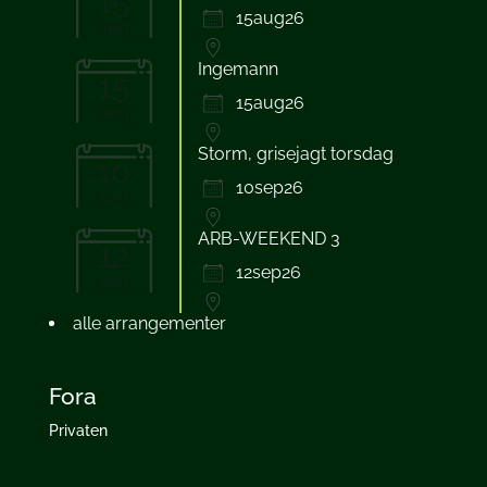
15
15aug26
aug
Ingemann
15
15aug26
aug
Storm, grisejagt torsdag
10
10sep26
sep
ARB-WEEKEND 3
12
12sep26
sep
alle arrangementer
Fora
Privaten