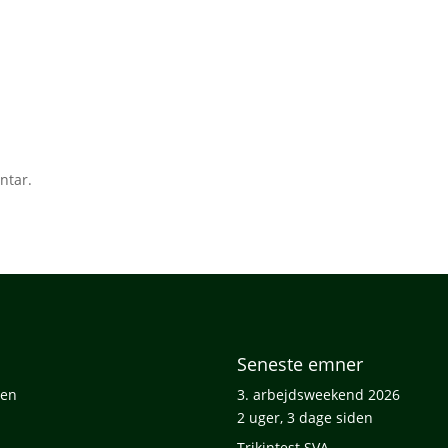
ve
ntar.
Seneste emner
ten
3. arbejdsweekend 2026
2 uger, 3 dage siden
Trikintest SVA