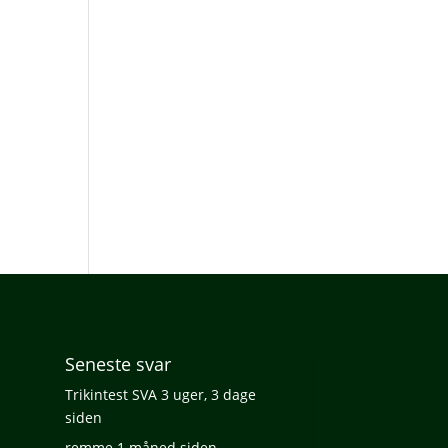
Seneste svar
Trikintest SVA
3 uger, 3 dage
siden
remme
1 måned siden