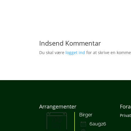
Download ICS
Google Kalender
iCalendar
Office 365
Outlook Li
Indsend Kommentar
Du skal være
logget ind
for at skrive en komme
Arrangementer
Fora
Birger
Priva
06
6aug26
aug