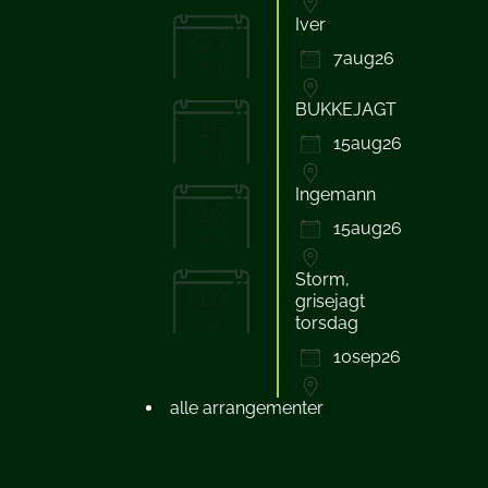
Iver
07
7aug26
aug
BUKKEJAGT
15
15aug26
aug
Ingemann
15
15aug26
aug
Storm,
10
grisejagt
sep
torsdag
10sep26
alle arrangementer