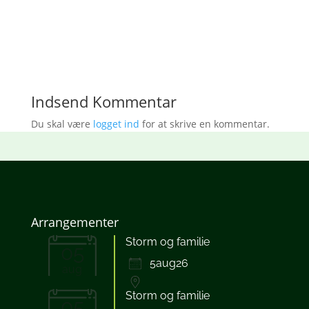
Download ICS
Google Kalender
iCalendar
Office 365
Outlook Live
Indsend Kommentar
Du skal være
logget ind
for at skrive en kommentar.
Arrangementer
Storm og familie
05
5aug26
aug
Storm og familie
05