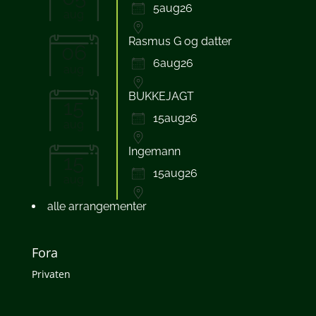
5aug26
aug
Rasmus G og datter
06
6aug26
aug
BUKKEJAGT
15
15aug26
aug
Ingemann
15
15aug26
aug
alle arrangementer
Fora
Privaten