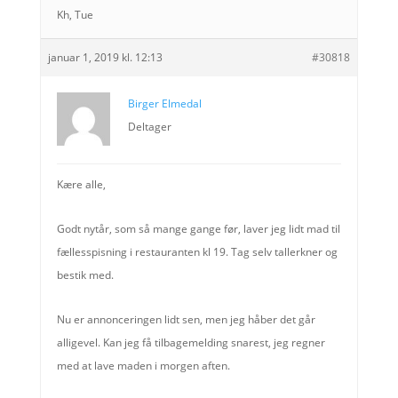
Kh, Tue
januar 1, 2019 kl. 12:13
#30818
Birger Elmedal
Deltager
Kære alle,
Godt nytår, som så mange gange før, laver jeg lidt mad til
fællesspisning i restauranten kl 19. Tag selv tallerkner og
bestik med.
Nu er annonceringen lidt sen, men jeg håber det går
alligevel. Kan jeg få tilbagemelding snarest, jeg regner
med at lave maden i morgen aften.