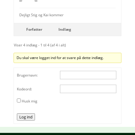
Dejligt Stig og Kai kommer
Forfatter
Indlæg
Viser 4 indlæg - 1 til 4 (af 4 i alt)
Du skal være logget ind for at svare på dette indlæg.
Brugernavn:
Kodeord:
Husk mig
Log ind