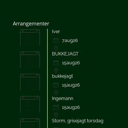
Arrangementer
Iver
07
7aug26
aug
BUKKEJAGT
15
15aug26
aug
bukkejagt
15
15aug26
aug
Ingemann
15
15aug26
aug
Storm, grisejagt torsdag
10